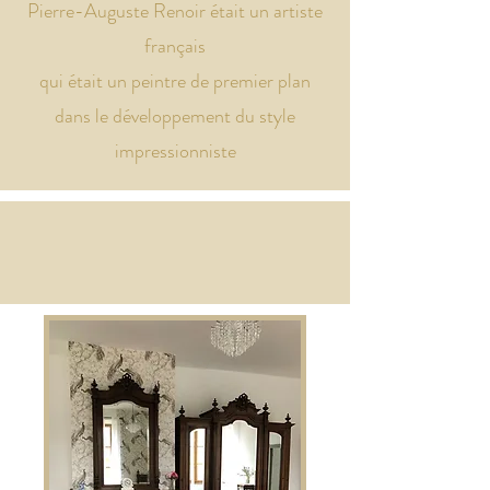
Pierre-Auguste Renoir était un artiste
français
qui était un peintre de premier plan
dans le développement du style
impressionniste